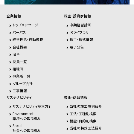
企業情報
株主・投資家情報
トップメッセージ
中期経営計画
パーパス
IRライブラリ
経営理念・行動規範
株主・株式情報
会社概要
電子公告
沿革
役員一覧
組織図
事業所一覧
グループ会社
工事情報
サステナビリティ
技術・商品情報
サステナビリティ基本方針
当社の施工事例紹介
Environment
工法・工種別検索
環境への取り組み
機能・目的別検索
Social
当社の特殊工法紹介
社会への取り組み