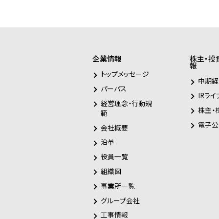
企業情報
株主・投
報
トップメッセージ
中期経
パーパス
IRライ
経営理念・行動規
株主・
範
電子公
会社概要
沿革
役員一覧
組織図
事業所一覧
グループ会社
工事情報