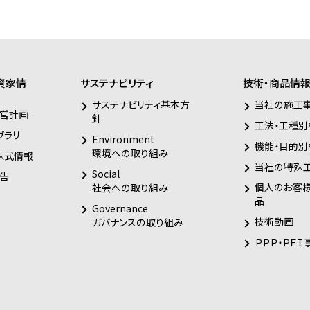
資家情
サステナビリティ
技術・商品情
サステナビリティ基本方
当社の施工
営計画
針
工法・工種別
ブラリ
Environment
機能・目的別
環境への取り組み
株式情報
当社の特殊
Social
告
個人のお客
社会への取り組み
品
Governance
技術動画
ガバナンスの取り組み
ＰＰＰ・ＰＦＩ