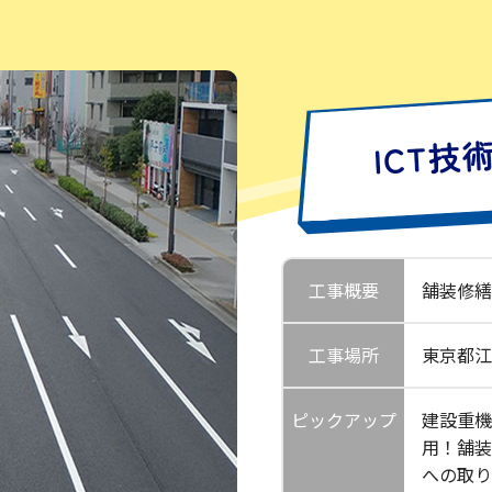
工事概要
舗装修繕
工事場所
東京都江
ピックアップ
建設重機
用！舗装
への取り