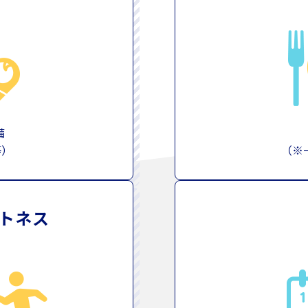
備
等）
（※
トネス