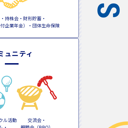
資・持株会・財形貯蓄・
給付企業年金）・団体生命保険
ミュニティ
クル活動
交流会・
ム・
親睦会（BBQ）