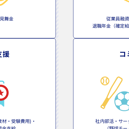
見舞金
従業員融
退職年金（確定
支援
コ
教材・受験費用)・
社内部活・サー
奨金支給
（野球チー