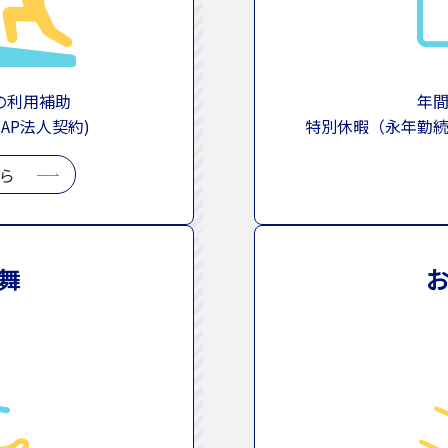
の利用補助
年
oZAP法人契約)
特別休暇（永年勤
ら
舞