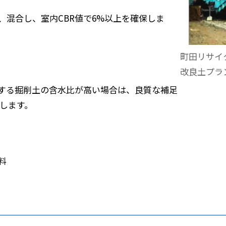
、混合し、室内CBR値で6%以上を確保しま
町田リサイ
改良土プラ
理する掘削土の含水比が高い場合は、良質な補足
保します。
料