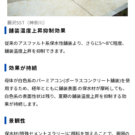
藤沢SST（神奈川）
舗装温度上昇抑制効果
従来のアスファルト系保水性舗装より、さらに5〜8℃程度、
舗装温度上昇を抑制できます。
効果が持続
母体が白色系のパーミアコン(ポーラスコンクリート舗装)を使
用するため、経年とともに舗装表面 の保水材が摩耗しても、
白色系の表面性状は残り、夏期の舗装温度上昇を抑制する効
果が持続します。
景観性
保水材(特殊セメントスラリー)に顔料を加えることで、周囲の