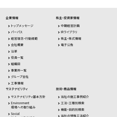
企業情報
株主・投資家情報
トップメッセージ
中期経営計画
パーパス
IRライブラリ
経営理念・行動規範
株主・株式情報
会社概要
電子公告
沿革
役員一覧
組織図
事業所一覧
グループ会社
工事情報
サステナビリティ
技術・商品情報
サステナビリティ基本方針
当社の施工事例紹介
Environment
工法・工種別検索
環境への取り組み
機能・目的別検索
Social
当社の特殊工法紹介