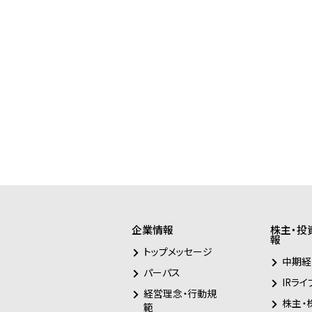
企業情報
株主・投
報
トップメッセージ
中期経
パーパス
IRライ
経営理念・行動規
株主・
範