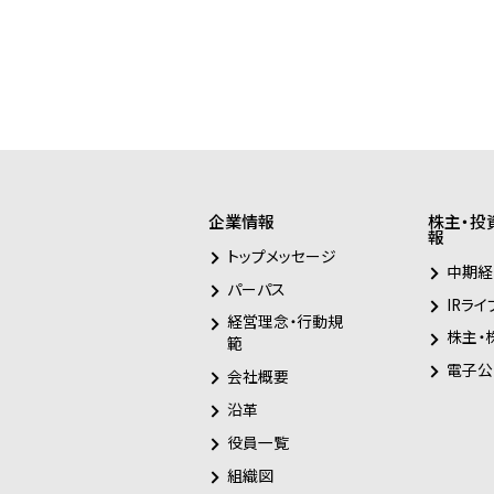
企業情報
株主・投
報
トップメッセージ
中期経
パーパス
IRライ
経営理念・行動規
株主・
範
電子公
会社概要
沿革
役員一覧
組織図