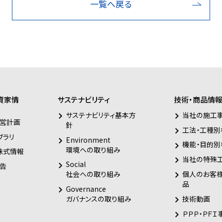
一覧へ戻る
資家情
サステナビリティ
技術・商品情
サステナビリティ基本方
当社の施工
営計画
針
工法・工種別
ブラリ
Environment
機能・目的別
環境への取り組み
株式情報
当社の特殊
Social
告
個人のお客
社会への取り組み
品
Governance
技術動画
ガバナンスの取り組み
ＰＰＰ・ＰＦＩ