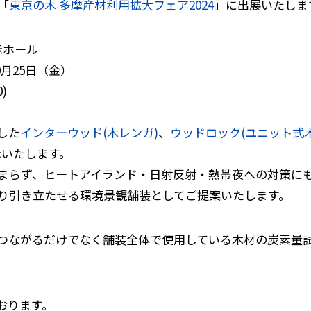
す「
東京の木 多摩産材利用拡大フェア2024
」に出展いたしま
示ホール
0月25日（金）
)
した
インターウッド(木レンガ)
、
ウッドロック(ユニット式
示いたします。
まらず、ヒートアイランド・日射反射・熱帯夜への対策に
り引き立たせる環境景観舗装としてご提案いたします。
つながるだけでなく舗装全体で使用している木材の炭素量
おります。