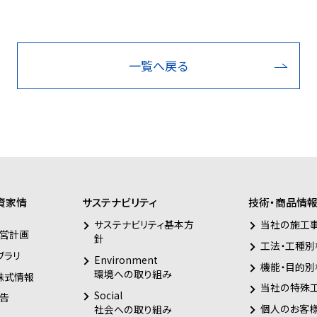
一覧へ戻る
資家情
サステナビリティ
技術・商品情
サステナビリティ基本方
当社の施工
営計画
針
工法・工種別
ブラリ
Environment
機能・目的別
環境への取り組み
株式情報
当社の特殊
Social
告
個人のお客
社会への取り組み