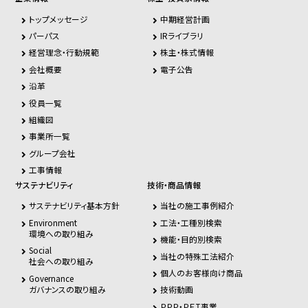
トップメッセージ
中期経営計画
パーパス
IRライブラリ
経営理念・行動規範
株主・株式情報
会社概要
電子公告
沿革
役員一覧
組織図
事業所一覧
グループ会社
工事情報
サステナビリティ
技術・商品情報
サステナビリティ基本方針
当社の施工事例紹介
Environment
工法・工種別検索
環境への取り組み
機能・目的別検索
Social
当社の特殊工法紹介
社会への取り組み
個人のお客様向け商品
Governance
ガバナンスの取り組み
技術動画
ＰＰＰ・ＰＦＩ事業