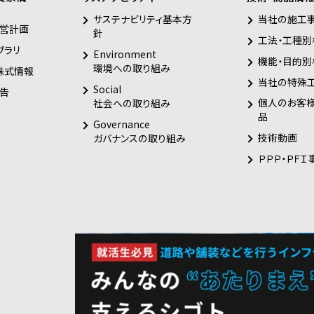
サステナビリティ基本方
当社の施工
営計画
針
工法・工種別
ブラリ
Environment
機能・目的別
環境への取り組み
株式情報
当社の特殊
Social
告
個人のお客
社会への取り組み
品
Governance
技術動画
ガバナンスの取り組み
ＰＰＰ・ＰＦＩ