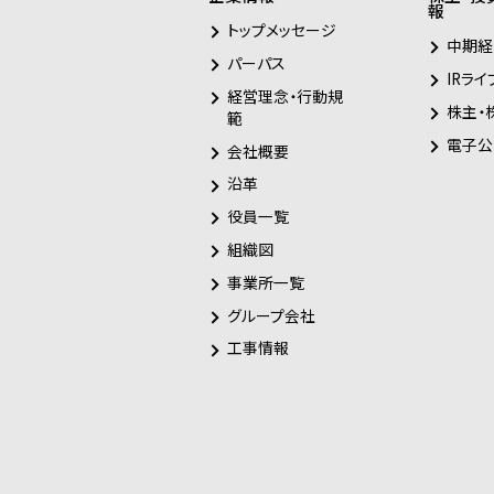
報
トップメッセージ
中期経
パーパス
IRライ
経営理念・行動規
株主・
範
電子公
会社概要
沿革
役員一覧
組織図
事業所一覧
グループ会社
工事情報