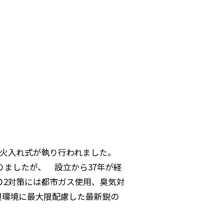
、火入れ式が執り行われました。
りましたが、 設立から37年が経
Ｏ2対策には都市ガス使用、臭気対
辺環境に最大限配慮した最新鋭の