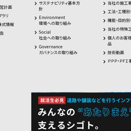
サステナビリティ基本方
当社の施工
営計画
針
工法・工種別
ブラリ
Environment
機能・目的別
環境への取り組み
株式情報
当社の特殊
Social
告
個人のお客
社会への取り組み
品
Governance
技術動画
ガバナンスの取り組み
ＰＰＰ・ＰＦＩ