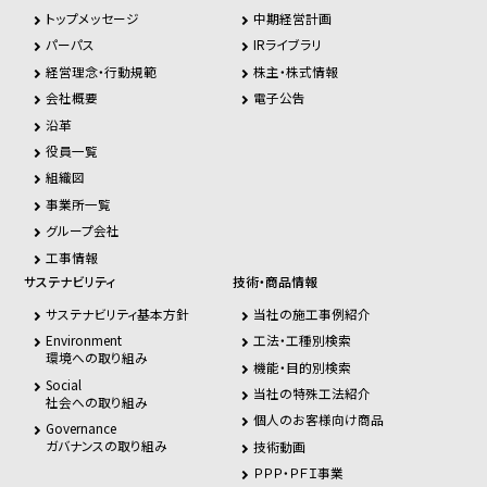
トップメッセージ
中期経営計画
パーパス
IRライブラリ
経営理念・行動規範
株主・株式情報
会社概要
電子公告
沿革
役員一覧
組織図
事業所一覧
グループ会社
工事情報
サステナビリティ
技術・商品情報
サステナビリティ基本方針
当社の施工事例紹介
Environment
工法・工種別検索
環境への取り組み
機能・目的別検索
Social
当社の特殊工法紹介
社会への取り組み
個人のお客様向け商品
Governance
ガバナンスの取り組み
技術動画
ＰＰＰ・ＰＦＩ事業